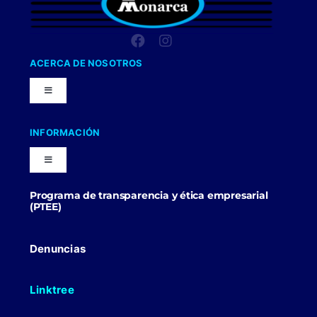
ACERCA DE NOSOTROS
Toggle
Navigation
Nuestra Compañia
INFORMACIÓN
Toggle
Trabaja con nosotros
Navigation
Programa de transparencia y ética empresarial
Blog
(PTEE)
Uniformes Y Dotaciones
Contactenos
Denuncias
Linktree
Politicas Comerciales