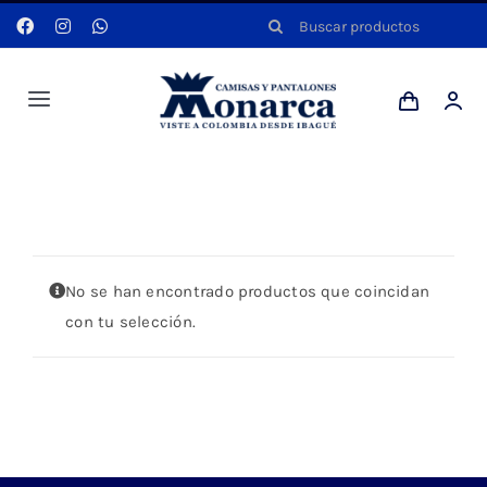
Saltar
Buscar:
al
contenido
Toggle
Navigation
Hombres
Portada
»
NARANJA
Anyela
No se han encontrado productos que coincidan
Dotaciones
con tu selección.
Mi cuenta
Blog