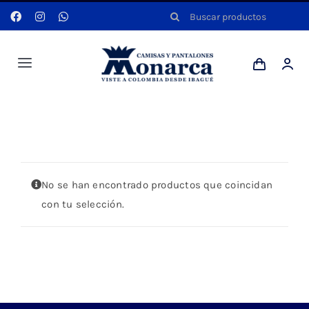
Saltar
Buscar:
al
contenido
Toggle
Navigation
Hombres
Portada
»
NARANJA
Anyela
No se han encontrado productos que coincidan
Dotaciones
con tu selección.
Mi cuenta
Blog