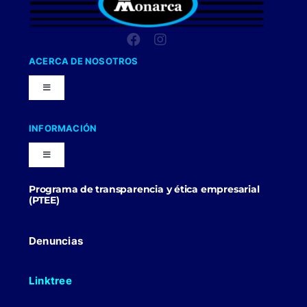
ACERCA DE NOSOTROS
Toggle
Navigation
Nuestra Compañia
INFORMACIÓN
Toggle
Trabaja con nosotros
Navigation
Programa de transparencia y ética empresarial
Blog
(PTEE)
Uniformes Y Dotaciones
Contactenos
Denuncias
Linktree
Politicas Comerciales