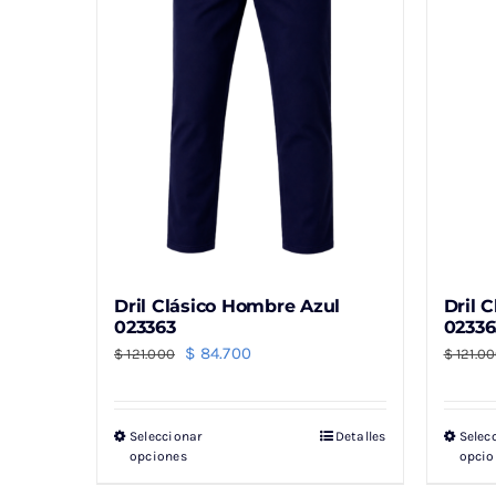
Dril Clásico Hombre Azul
Dril 
023363
02336
El
El
$
84.700
$
121.000
$
121.0
precio
precio
original
actual
Seleccionar
Detalles
Selec
Este
era:
es:
opciones
opcio
producto
$ 121.000.
$ 84.700.