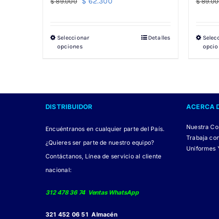
El
El
$
62.300
$
89.000
$
89.00
precio
precio
original
actual
Seleccionar
Detalles
Selec
Este
era:
es:
opciones
opcio
producto
$ 89.000.
$ 62.300.
tiene
múltiples
variantes.
DISTRIBUIDOR
ACERCA 
Las
opciones
Nuestra C
Encuéntranos en cualquier parte del País.
se
Trabaja co
¿Quieres ser parte de nuestro equipo?
pueden
Uniformes 
Contáctanos, Línea de servicio al cliente
elegir
nacional:
en
la
312 478 36 74 Ventas WhatsApp
página
321 452 06 51 Almacén
de