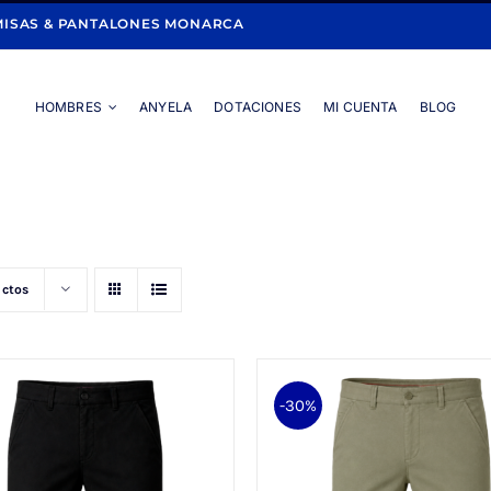
ISAS & PANTALONES MONARCA
HOMBRES
ANYELA
DOTACIONES
MI CUENTA
BLOG
Portada
»
POLIESTER
uctos
-30%