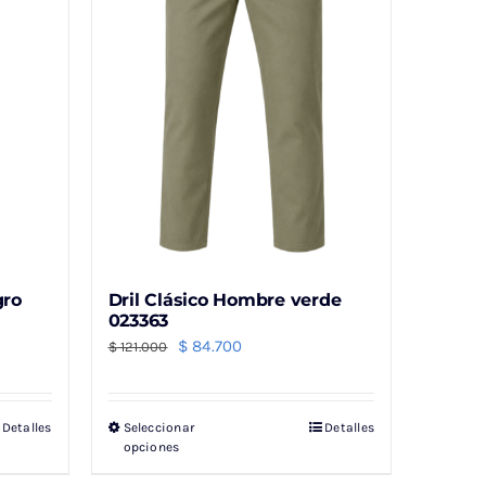
gro
Dril Clásico Hombre verde
023363
El
El
$
84.700
$
121.000
precio
precio
original
actual
Detalles
Seleccionar
Detalles
Este
era:
es:
opciones
producto
$ 121.000.
$ 84.700.