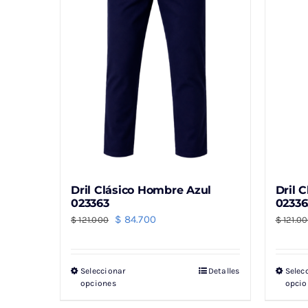
Dril Clásico Hombre Azul
Dril 
023363
02336
El
El
$
84.700
$
121.000
$
121.0
precio
precio
original
actual
Seleccionar
Detalles
Selec
Este
era:
es:
opciones
opcio
producto
$ 121.000.
$ 84.700.