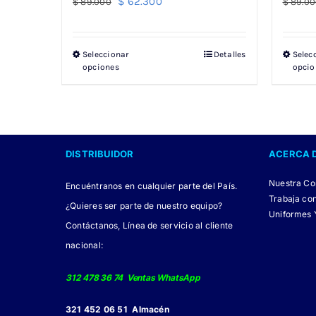
El
El
$
62.300
$
89.000
$
89.00
precio
precio
original
actual
Seleccionar
Detalles
Selec
Este
era:
es:
opciones
opcio
producto
$ 89.000.
$ 62.300.
tiene
múltiples
variantes.
DISTRIBUIDOR
ACERCA 
Las
opciones
Nuestra C
Encuéntranos en cualquier parte del País.
se
Trabaja co
¿Quieres ser parte de nuestro equipo?
pueden
Uniformes 
Contáctanos, Línea de servicio al cliente
elegir
nacional:
en
la
312 478 36 74 Ventas WhatsApp
página
321 452 06 51 Almacén
de