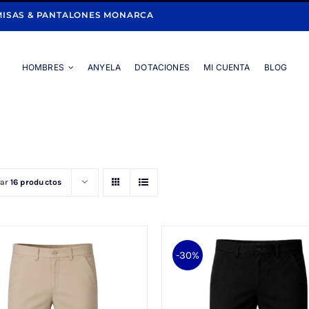
ISAS & PANTALONES MONARCA
HOMBRES
ANYELA
DOTACIONES
MI CUENTA
BLOG
Portada
»
POLIESTER
rar
16 productos
-30%