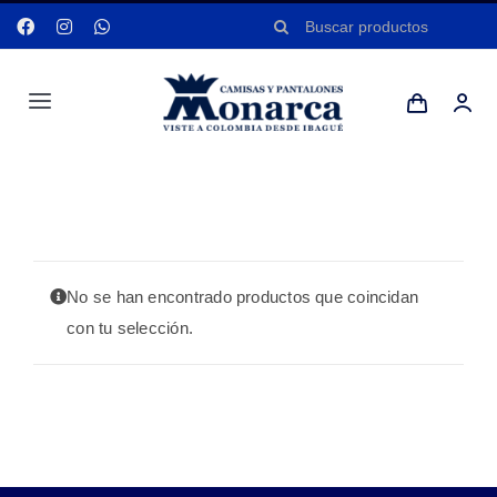
Saltar
Buscar:
al
contenido
Toggle
Navigation
Hombres
Portada
»
KAKI
Anyela
No se han encontrado productos que coincidan
Dotaciones
con tu selección.
Mi cuenta
Blog