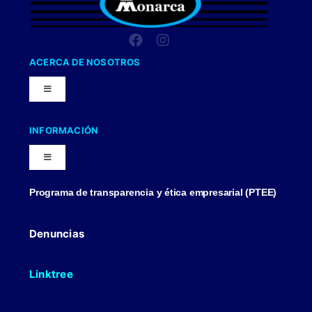
ACERCA DE NOSOTROS
Toggle
Navigation
Nuestra Compañia
INFORMACIÓN
Toggle
Trabaja con nosotros
Navigation
Programa de transparencia y ética empresarial (PTEE)
Blog
Uniformes Y Dotaciones
Denuncias
Contactenos
Linktree
Politicas Comerciales