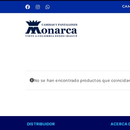
Saltar
CAM
al
contenido
No se han encontrado productos que coincidan
DISTRIBUIDOR
ACERCA 