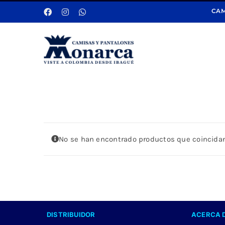
Saltar
CAM
al
contenido
No se han encontrado productos que coincidan
DISTRIBUIDOR
ACERCA 