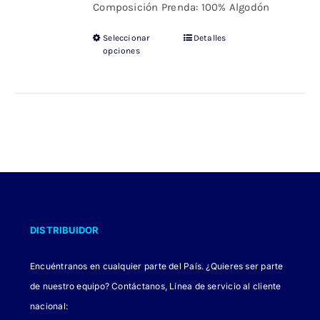
Composición Prenda: 100% Algodón
Seleccionar
Detalles
Este
opciones
producto
tiene
múltiples
variantes.
Las
opciones
se
pueden
elegir
DISTRIBUIDOR
en
la
Encuéntranos en cualquier parte del País. ¿Quieres ser parte
página
de nuestro equipo? Contáctanos, Línea de servicio al cliente
de
nacional: