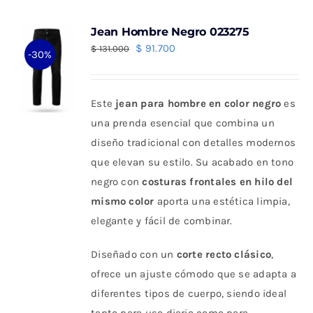
Jean Hombre Negro 023275
El
El
$
91.700
$
131.000
-30%
precio
precio
original
actual
Este
jean para hombre en color negro
es
era:
es:
una prenda esencial que combina un
$ 131.000.
$ 91.700.
diseño tradicional con detalles modernos
que elevan su estilo. Su acabado en tono
negro con
costuras frontales en hilo del
mismo color
aporta una estética limpia,
elegante y fácil de combinar.
Diseñado con un
corte recto clásico
,
ofrece un ajuste cómodo que se adapta a
diferentes tipos de cuerpo, siendo ideal