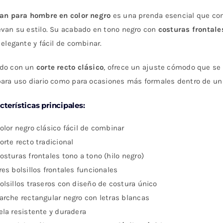
original
actual
ean para hombre en color negro
es una prenda esencial que com
era:
es:
evan su estilo. Su acabado en tono negro con
costuras frontale
$ 131.000.
$ 91.700.
 elegante y fácil de combinar.
do con un
corte recto clásico
, ofrece un ajuste cómodo que se 
para uso diario como para ocasiones más formales dentro de un 
cterísticas principales:
olor negro clásico fácil de combinar
orte recto tradicional
osturas frontales tono a tono (hilo negro)
res bolsillos frontales funcionales
olsillos traseros con diseño de costura único
arche rectangular negro con letras blancas
ela resistente y duradera