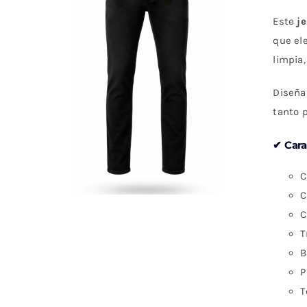
Este
j
que el
limpia,
Diseña
tanto 
✔ Cara
C
C
C
T
B
P
T