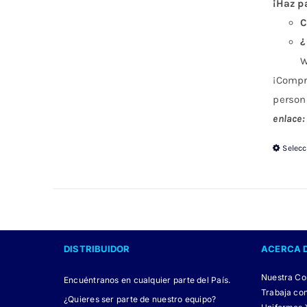
¡Haz p
C
¿
W
¡Compr
person
enlace:
Selec
DISTRIBUIDOR
ACERCA 
Nuestra C
Encuéntranos en cualquier parte del País.
Trabaja co
¿Quieres ser parte de nuestro equipo?