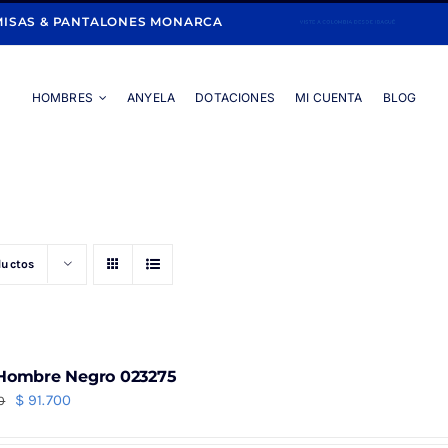
ISAS & PANTALONES MONARCA
HOMBRES
ANYELA
DOTACIONES
MI CUENTA
BLOG
Portada
»
5 BOLSILLOS
ductos
Hombre Negro 023275
El
El
$
91.700
0
precio
precio