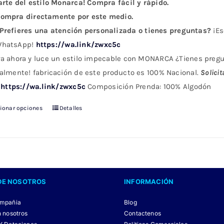
arte del estilo Monarca! Compra fácil y rápido.
ompra directamente por este medio.
Prefieres una atención personalizada o tienes preguntas?
¡Es
hatsApp!
https://wa.link/zwxc5c
a ahora y luce un estilo impecable con MONARCA ¿Tienes preg
almente! fabricación de este producto es 100% Nacional.
Solicit
https://wa.link/zwxc5c
Composición Prenda: 100% Algodón
cionar opciones
Detalles
Este
producto
tiene
múltiples
variantes.
Las
DE NOSOTROS
INFORMACIÓN
opciones
ompañia
Blog
se
n nosotros
Contactenos
pueden