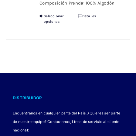
Composición Prenda: 100% Algodón
Seleccionar
Detalles
Este
opciones
producto
tiene
múltiples
variantes.
Las
opciones
se
pueden
elegir
DISTRIBUIDOR
en
la
Encuéntranos en cualquier parte del País. ¿Quieres ser parte
página
de nuestro equipo? Contáctanos, Línea de servicio al cliente
de
nacional: