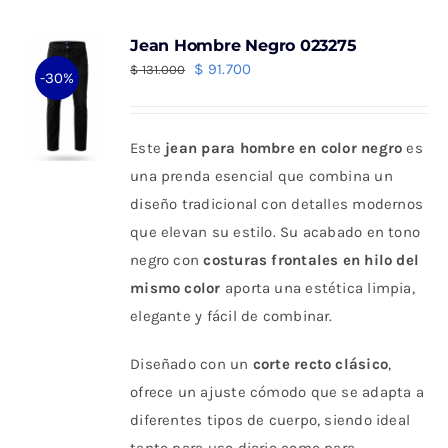
Jean Hombre Negro 023275
El
El
$
91.700
$
131.000
-30%
precio
precio
original
actual
Este
jean para hombre en color negro
es
era:
es:
una prenda esencial que combina un
$ 131.000.
$ 91.700.
diseño tradicional con detalles modernos
que elevan su estilo. Su acabado en tono
negro con
costuras frontales en hilo del
mismo color
aporta una estética limpia,
elegante y fácil de combinar.
Diseñado con un
corte recto clásico
,
ofrece un ajuste cómodo que se adapta a
diferentes tipos de cuerpo, siendo ideal